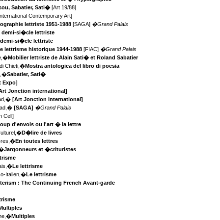
sou, Sabatier, Sati�
[Art 19/88]
nternational Contemporary Art]
ographie lettriste 1951-1988
[SAGA]
�Grand Palais
 demi-si�cle lettriste
demi-si�cle lettriste
e lettrisme historique 1944-1988
[FIAC]
�Grand Palais
de,�
Mobilier lettriste de Alain Sati� et Roland Sabatier
di Chieti,�
Mostra antologica del libro di poesia
t,�
Sabatier, Sati�
t Expo]
Art Jonction international]
ead,�
[Art Jonction international]
ead,�
[SAGA]
�Grand Palais
n Cell]
oup d'envois ou l'art � la lettre
ulturel,�
D�lire de livres
�res,�
En toutes lettres
,�
Jargonneurs et �crituristes
ttrisme
ais,�
Le lettrisme
o-Italien,�
Le lettrisme
terism : The Continuing French Avant-garde
trisme
Multiples
nne,�
Multiples