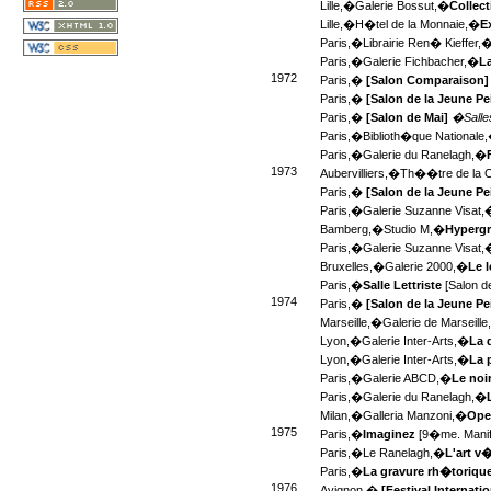
Lille,�
Galerie Bossut,�
Collecti
Lille,�
H�tel de la Monnaie,�
E
Paris,�
Librairie Ren� Kieffer,
Paris,�
Galerie Fichbacher,�
La
1972
Paris,�
[Salon Comparaison
Paris,�
[Salon de la Jeune Pe
Paris,�
[Salon de Mai]
�Salle
Paris,�
Biblioth�que Nationale
Paris,�
Galerie du Ranelagh,�
1973
Aubervilliers,�
Th��tre de la
Paris,�
[Salon de la Jeune Pe
Paris,�
Galerie Suzanne Visat,
Bamberg,�
Studio M,�
Hypergr
Paris,�
Galerie Suzanne Visat,
Bruxelles,�
Galerie 2000,�
Le 
Paris,�
Salle Lettriste
[Salon d
1974
Paris,�
[Salon de la Jeune Pe
Marseille,�
Galerie de Marseill
Lyon,�
Galerie Inter-Arts,�
La 
Lyon,�
Galerie Inter-Arts,�
La 
Paris,�
Galerie ABCD,�
Le noir
Paris,�
Galerie du Ranelagh,�
Milan,�
Galleria Manzoni,�
Oper
1975
Paris,�
Imaginez
[9�me. Manife
Paris,�
Le Ranelagh,�
L'art v
Paris,�
La gravure rh�toriqu
1976
Avignon,�
[Festival Internatio