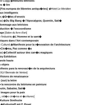
ne-Luiggi,�
Reliures lettristes
s � lire
[Fira europea de llibreries antiqu�ries]
�Hotel Le Meridien
ux intelligents
ie,�
Dr�les d'envois
ead,�
Du Big Bang � l'Apocalypse, Quentin, Sati�
Hommage aux lettristes
oduction � l'excoordisme
page
[Salon du livre d'art]
 l'industrie,�
L'Homme et la sant�
stiques dans l'Art contemporain
 Culturel,�
Manifeste pour la r�novation de l'architecture
�
Cin�ma, Pas comme �a
ead,�
Collectif autour des carr�s magiques
try Exhibition
arole haute
s objets
ifiesto para la renovaci�n de la arquitectura
[XLV Biennale de Venise]
�
Visions de renaissance
(sur) la lettre
 la rencontre du lettrisme en peinture
utin, Sabatier, Sati�
 images pour la paix
t, vid�o cin�ma et �critures]
�
Kulture Strefnutie
k,�
Kulturtreff mit F. Poyet