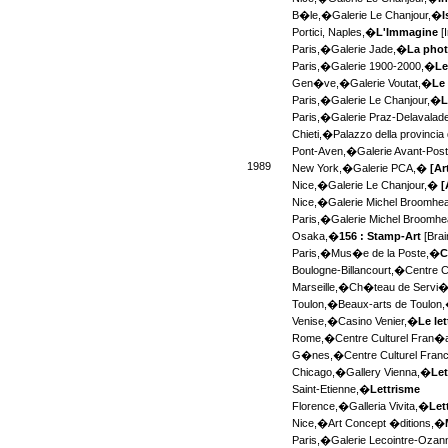
B�le,�
Galerie Le Chanjour,�
I
Portici, Naples,�
L'Immagine
[I
Paris,�
Galerie Jade,�
La phot
Paris,�
Galerie 1900-2000,�
Le
Gen�ve,�
Galerie Voutat,�
Le 
Paris,�
Galerie Le Chanjour,�
L
Paris,�
Galerie Praz-Delavala
Chieti,�
Palazzo della provincia 
Pont-Aven,�
Galerie Avant-Pos
1989
New York,�
Galerie PCA,�
[Ar
Nice,�
Galerie Le Chanjour,�
[
Nice,�
Galerie Michel Broomh
Paris,�
Galerie Michel Broomh
Osaka,�
156 : Stamp-Art
[Brai
Paris,�
Mus�e de la Poste,�
C
Boulogne-Billancourt,�
Centre C
Marseille,�
Ch�teau de Servi
Toulon,�
Beaux-arts de Toulon
Venise,�
Casino Venier,�
Le le
Rome,�
Centre Culturel Fran�
G�nes,�
Centre Culturel Franc
Chicago,�
Gallery Vienna,�
Let
Saint-Etienne,�
Lettrisme
Florence,�
Galleria Vivita,�
Let
Nice,�
Art Concept �ditions,�
Paris,�
Galerie Lecointre-Oza