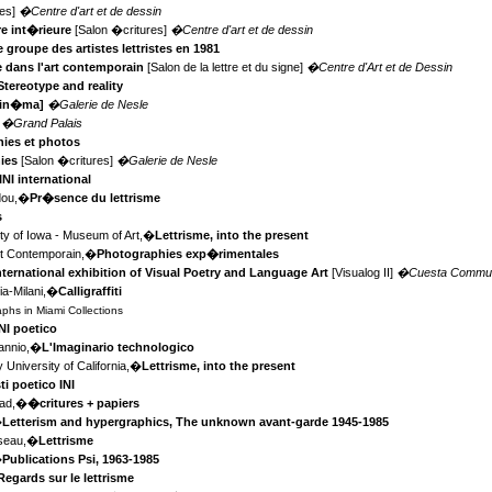
res]
�Centre d'art et de dessin
re int�rieure
[Salon �critures]
�Centre d'art et de dessin
e groupe des artistes lettristes en 1981
e dans l'art contemporain
[Salon de la lettre et du signe]
�Centre d'Art et de Dessin
Stereotype and reality
 cin�ma]
�Galerie de Nesle
]
�Grand Palais
ies et photos
hies
[Salon �critures]
�Galerie de Nesle
INI international
dou,�
Pr�sence du lettrisme
s
ty of Iowa - Museum of Art,�
Lettrisme, into the present
Art Contemporain,�
Photographies exp�rimentales
nternational exhibition of Visual Poetry and Language Art
[Visualog II]
�Cuesta Communi
nia-Milani,�
Calligraffiti
phs in Miami Collections
INI poetico
annio,�
L'Imaginario technologico
y University of California,�
Lettrisme, into the present
ti poetico INI
ead,�
�critures + papiers
�
Letterism and hypergraphics, The unknown avant-garde 1945-1985
sseau,�
Lettrisme
�
Publications Psi, 1963-1985
Regards sur le lettrisme