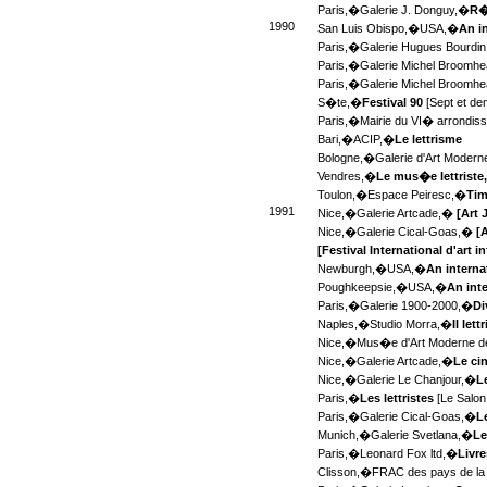
Paris,�
Galerie J. Donguy,�
R�
1990
San Luis Obispo,�
USA,�
An i
Paris,�
Galerie Hugues Bourdi
Paris,�
Galerie Michel Broomh
Paris,�
Galerie Michel Broomh
S�te,�
Festival 90
[Sept et de
Paris,�
Mairie du VI� arrondi
Bari,�
ACIP,�
Le lettrisme
Bologne,�
Galerie d'Art Moder
Vendres,�
Le mus�e lettriste
Toulon,�
Espace Peiresc,�
Tim
1991
Nice,�
Galerie Artcade,�
[Art 
Nice,�
Galerie Cical-Goas,�
[A
[Festival International d'art i
Newburgh,�
USA,�
An interna
Poughkeepsie,�
USA,�
An int
Paris,�
Galerie 1900-2000,�
Di
Naples,�
Studio Morra,�
Il let
Nice,�
Mus�e d'Art Moderne d
Nice,�
Galerie Artcade,�
Le ci
Nice,�
Galerie Le Chanjour,�
L
Paris,�
Les lettristes
[Le Salon
Paris,�
Galerie Cical-Goas,�
L
Munich,�
Galerie Svetlana,�
Le
Paris,�
Leonard Fox ltd,�
Livre
Clisson,�
FRAC des pays de la