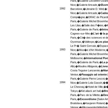
Paris,�
Galerie Lecointre-Ozan
Nice,�
Galerie Artcade,�
Œuvre
1992
Barcelone,�
Librairie D. Weil,�
Nice,�
Galerie Artcade,�
Cadea
Compi�gne,�
DRAC de Picard
Paris,�
Galerie Michel Broomh
Les Lilas,�
Salle des F�tes,�
Paris,�
Galerie de Paris,�
Intr
Cagnes-sur-Mer,�
L'art � la 
Paris,�
Cit� des sciences et de
Oyonnax,�
Vallexpo,�
Les pla
Le Pr� Saint-Gervais,�
Espace
1993
Nice,�
Mus�e d'Art Moderne,
Paris,�
Galerie Michel Broomh
Melbourne,�
International Poe
Paris,�
Galerie de Paris,�
La p
Albi,�
Moulins Albigeois,�
Livre
Costa Teguise Lanzarote,�
Man
Venise,�
Pasaggio ad oriente
Paris,�
Galerie Pierre Lescot,
1994
Nice,�
Galerie Lola Gassin,�
� 
Le Chesnay,�
Hotel de Ville,�
�
Tokyo,�
Kid ailack art hall,�
Bro
Paris,�
Parc de la Villette,�
Des
Paris,�
Excoordisme
[Salon Ar
Bratislava,�
Kavjaren Roland,
Vienne,�
Mikrowanderbibliothe