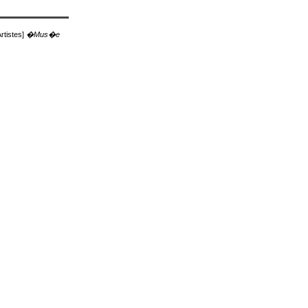
rtistes]
�Mus�e