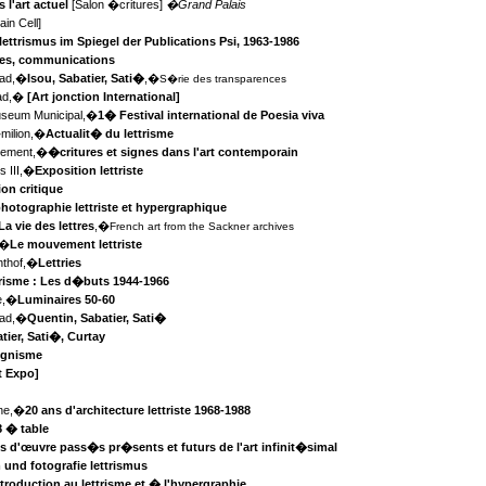
 l'art actuel
[Salon �critures]
�Grand Palais
ain Cell]
lettrismus im Spiegel der Publications Psi, 1963-1986
res, communications
ead,�
Isou, Sabatier, Sati�
,�
S�rie des transparences
ead,�
[Art jonction International]
seum Municipal,�
1� Festival international de Poesia viva
�milion,�
Actualit� du lettrisme
ssement,�
�critures et signes dans l'art contemporain
s III,�
Exposition lettriste
ion critique
hotographie lettriste et hypergraphique
La vie des lettres
,�
French art from the Sackner archives
,�
Le mouvement lettriste
hthof,�
Lettries
risme : Les d�buts 1944-1966
de,�
Luminaires 50-60
ead,�
Quentin, Sabatier, Sati�
tier, Sati�, Curtay
ignisme
t Expo]
nne,�
20 ans d'architecture lettriste 1968-1988
8 � table
s d'œuvre pass�s pr�sents et futurs de l'art infinit�simal
 und fotografie lettrismus
ntroduction au lettrisme et � l'hypergraphie