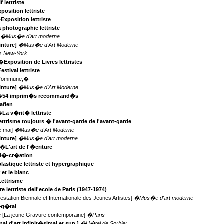
f lettriste
xposition lettriste
�
Exposition lettriste
 photographie lettriste
]
�Mus�e d'art moderne
inture]
�Mus�e d'Art Moderne
s New-York
,�
Exposition de Livres lettristes
Festival lettriste
 Commune,�
inture]
�Mus�e d'Art Moderne
�
54 imprim�s recommand�s
afien
�
La v�rit� lettriste
lettrisme toujours � l'avant-garde de l'avant-garde
e mai]
�Mus�e d'Art Moderne
inture]
�Mus�e d'art moderne
e,�
L'art de l'�criture
d�-cr�ation
plastique lettriste et hypergraphique
 et le blanc
Lettrisme
e lettriste dell'ecole de Paris (1947-1974)
station Biennale et Internationale des Jeunes Artistes]
�Mus�e d'art moderne
�g�tal
e
[La jeune Gravure contemporaine]
�Paris
nal d'art infinit�simal et sup.]
�H�tel de Sorbier