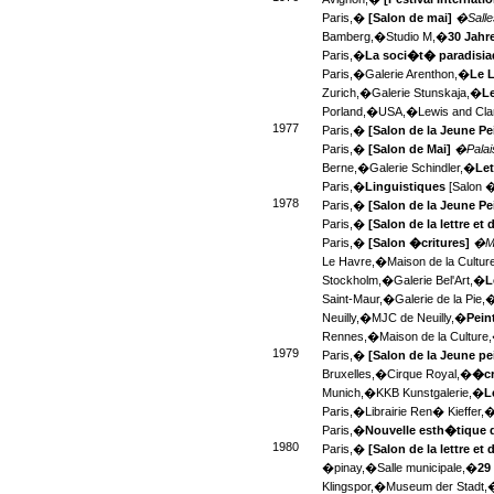
Paris,�
[Salon de mai]
�Salle
Bamberg,�
Studio M,�
30 Jahr
Paris,�
La soci�t� paradisi
Paris,�
Galerie Arenthon,�
Le 
Zurich,�
Galerie Stunskaja,�
Le
Porland,�
USA,�
Lewis and Cla
1977
Paris,�
[Salon de la Jeune Pe
Paris,�
[Salon de Mai]
�Palai
Berne,�
Galerie Schindler,�
Let
Paris,�
Linguistiques
[Salon �
1978
Paris,�
[Salon de la Jeune Pe
Paris,�
[Salon de la lettre et
Paris,�
[Salon �critures]
�M
Le Havre,�
Maison de la Cultu
Stockholm,�
Galerie Bel'Art,�
L
Saint-Maur,�
Galerie de la Pie,
Neuilly,�
MJC de Neuilly,�
Pein
Rennes,�
Maison de la Culture
1979
Paris,�
[Salon de la Jeune pe
Bruxelles,�
Cirque Royal,�
�cr
Munich,�
KKB Kunstgalerie,�
L
Paris,�
Librairie Ren� Kieffer,
Paris,�
Nouvelle esth�tique 
1980
Paris,�
[Salon de la lettre et
�pinay,�
Salle municipale,�
29
Klingspor,�
Museum der Stadt,