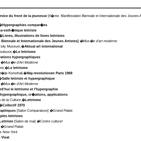
ervice du front de la jeunesse
[4�me. Manifestation Biennale et Internationale des Jeunes A
s
,�
Hypergraphies compar�es
-esth�tique lettriste
,�
Livres, illustrations de livres lettristes
Biennale et Internationale des Jeunes Artistes]
�Mus�e d'art moderne
ersity Museum,�
Aktual art international
Toulouse,�
Le lettrisme
rations hypergraphiques
]
�Mus�e d'Art Moderne
rne,�
Le lettrisme
�lje Konsthall,�
Maj-revolutionen Paris 1968
,�
Salle lettriste et hypergraphique
]
�Mus�e d'Art Moderne
d'hui le lettrisme et l'hypergraphie
 hypergraphique, cr�ations, applications
n de la Culture,�
Lettrisme
,�
Collectif 1970
raphiques
[Salon Comparaison]
�Grand Palais
ples lettristes
Lettriste
[Salon de mai]
�Centre culturel
]
�Grand Palais
s New-York
 Visat