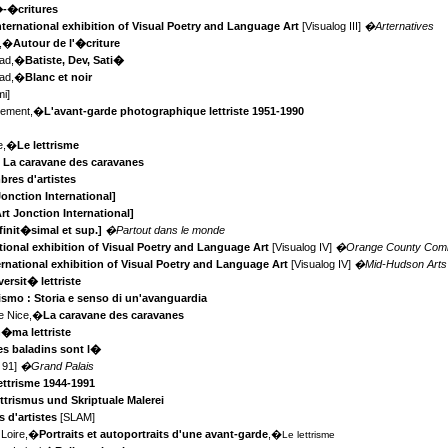
-�critures
nternational exhibition of Visual Poetry and Language Art
[Visualog III]
�Arternatives
n,�
Autour de l'�criture
ead,�
Batiste, Dev, Sati�
ead,�
Blanc et noir
mi]
ssement,�
L'avant-garde photographique lettriste 1951-1990
ne,�
Le lettrisme
, La caravane des caravanes
bres d'artistes
Jonction International]
rt Jonction International]
nfinit�simal et sup.]
�Partout dans le monde
tional exhibition of Visual Poetry and Language Art
[Visualog IV]
�Orange County Comm
ernational exhibition of Visual Poetry and Language Art
[Visualog IV]
�Mid-Hudson Arts 
versit� lettriste
trismo : Storia e senso di un'avanguardia
e Nice,�
La caravane des caravanes
n�ma lettriste
es baladins sont l�
 91]
�Grand Palais
ettrisme 1944-1991
ttrismus und Skriptuale Malerei
s d'artistes
[SLAM]
 Loire,�
Portraits et autoportraits d'une avant-garde
,�
Le lettrisme