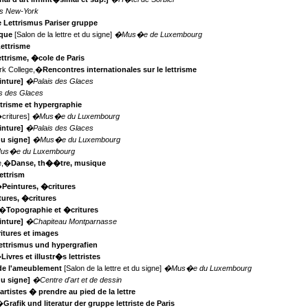
s New-York
e Lettrismus Pariser gruppe
aque
[Salon de la lettre et du signe]
�Mus�e de Luxembourg
Lettrisme
ttrisme, �cole de Paris
rk College,�
Rencontres internationales sur le lettrisme
inture]
�Palais des Glaces
s des Glaces
trisme et hypergraphie
critures]
�Mus�e du Luxembourg
inture]
�Palais des Glaces
 du signe]
�Mus�e du Luxembourg
us�e du Luxembourg
re,�
Danse, th��tre, musique
ettrism
�
Peintures, �critures
tures, �critures
,�
Topographie et �critures
inture]
�Chapiteau Montparnasse
itures et images
ettrismus und hypergrafien
�
Livres et illustr�s lettristes
de l'ameublement
[Salon de la lettre et du signe]
�Mus�e du Luxembourg
 du signe]
�Centre d'art et de dessin
 artistes � prendre au pied de la lettre
�
Grafik und literatur der gruppe lettriste de Paris