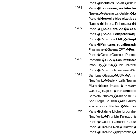
Paris,�
Meubles
[Salon �critu
1981
Paris,�
La maison, architectu
Naples,�
Galerie La Guilde,�
L
Paris,�
Nouvel objet plastiqu
Naples,�
Libreria Dehoniana,�
1982
Paris,�
[Salon art, vid�o et
Paris,�
[Salon Comparaison
Paris,�
Centre du FIAP,�
Graph
Paris,�
Peintures et calligrap
Frosinone,�
Saletta EPT,�
Pes 
Paris,�
Centre Georges Pompi
1983
Portland,�
USA,�
Les lettriste
Iowa City,�
USA,�
The Universi
Paris,�
Centre International d'
1984
San Luis Obispo,�
USA,�
An i
New York,�
Gallery Leila Taghi
Miami,�
Icon-Image
,�
Photogra
Casoria, Naples,�
Ininterroto 
Benveto, Naples,�
Museo del S
San Diego, La Jolla,�
Art Galler
Frattaminore, Naples,�
Manifes
1985
Paris,�
Galerie Michel Broomh
New York,�
Franklin Furnace,
Paris,�
Galerie Catherine Cou
Paris,�
Librairie Ren� Kieffer,
Paris,�
Librairie �pigramme,�