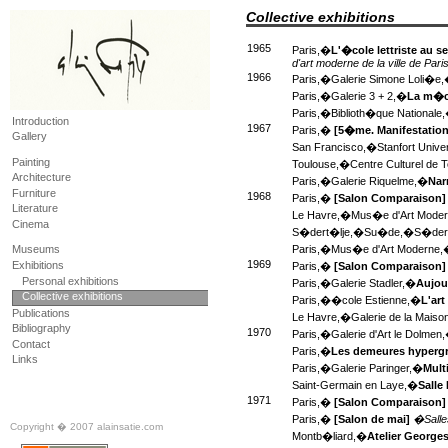
Collective exhibitions
1965
Paris,�
L'�cole lettriste au s
d'art moderne de la ville de Pari
1966
Paris,�
Galerie Simone Loli�e
Paris,�
Galerie 3 + 2,�
La m�ca
Paris,�
Biblioth�que Nationale
Introduction
1967
Paris,�
[5�me. Manifestation 
Gallery
San Francisco,�
Stanfort Univ
Painting
Toulouse,�
Centre Culturel de 
Architecture
Paris,�
Galerie Riquelme,�
Nar
Furniture
1968
Paris,�
[Salon Comparaison
Literature
Le Havre,�
Mus�e d'Art Mode
Cinema
S�dert�lje,�
Su�de,�
S�dert
Museums
Paris,�
Mus�e d'Art Moderne
1969
Exhibitions
Paris,�
[Salon Comparaison
Personal exhibitions
Paris,�
Galerie Stadler,�
Aujour
Collective exhibitions
Paris,�
�cole Estienne,�
L'art
Publications
Le Havre,�
Galerie de la Maiso
Bibliography
1970
Paris,�
Galerie d'Art le Dolmen
Contact
Paris,�
Les demeures hyperg
Links
Paris,�
Galerie Paringer,�
Multi
Saint-Germain en Laye,�
Salle 
1971
Paris,�
[Salon Comparaison
Paris,�
[Salon de mai]
�Salle
Copyright � 2007 alainsatie.com
Montb�liard,�
Atelier Georges