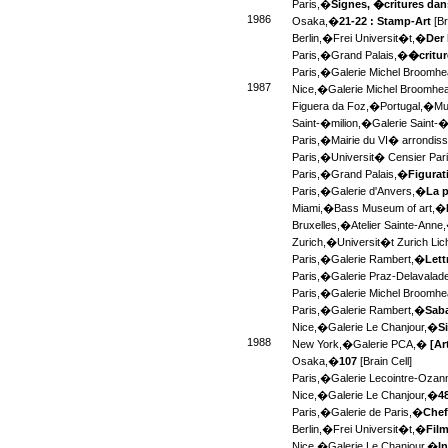
Paris,�
Signes, �critures dans
1986
Osaka,�
21-22 : Stamp-Art
[Br
Berlin,�
Frei Universit�t,�
Der 
Paris,�
Grand Palais,�
�critu
Paris,�
Galerie Michel Broomh
1987
Nice,�
Galerie Michel Broomh
Figuera da Foz,�
Portugal,�
Mu
Saint-�milion,�
Galerie Saint-
Paris,�
Mairie du VI� arrondi
Paris,�
Universit� Censier Pari
Paris,�
Grand Palais,�
Figurat
Paris,�
Galerie d'Anvers,�
La p
Miami,�
Bass Museum of art,�
Bruxelles,�
Atelier Sainte-Anne
Zurich,�
Universit�t Zurich Lic
Paris,�
Galerie Rambert,�
Lett
Paris,�
Galerie Praz-Delavala
Paris,�
Galerie Michel Broomh
Paris,�
Galerie Rambert,�
Saba
Nice,�
Galerie Le Chanjour,�
S
1988
New York,�
Galerie PCA,�
[Ar
Osaka,�
107
[Brain Cell]
Paris,�
Galerie Lecointre-Oza
Nice,�
Galerie Le Chanjour,�
4
Paris,�
Galerie de Paris,�
Chef
Berlin,�
Frei Universit�t,�
Film
Nice,�
Galerie Le Chanjour,�
I